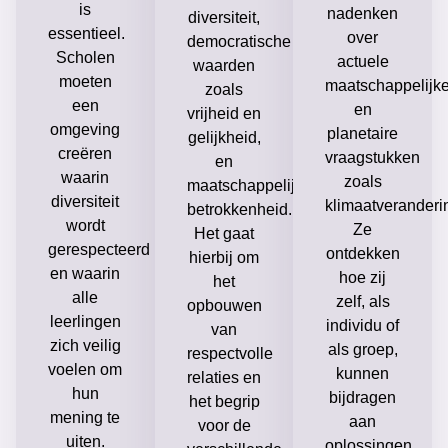
is
nadenken
diversiteit,
essentieel.
over
democratische
Scholen
actuele
waarden
moeten
maatschappelijk
zoals
een
en
vrijheid en
omgeving
planetaire
gelijkheid,
creëren
vraagstukken
en
waarin
zoals
maatschappelijke
diversiteit
klimaatveranderi
betrokkenheid.
wordt
Ze
Het gaat
gerespecteerd
ontdekken
hierbij om
en waarin
hoe zij
het
alle
zelf, als
opbouwen
leerlingen
individu of
van
zich veilig
als groep,
respectvolle
voelen om
kunnen
relaties en
hun
bijdragen
het begrip
mening te
aan
voor de
uiten.
oplossingen.