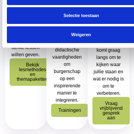
zowel op
voor
dialogiseren;
schoolniveau
leerkrachten
wij helpen
Selectie toestaan
als op
die zonder te
leerkrachten
stichtingniveau.
veel
met de
voorbereiding
Weigeren
benodigde
Een van onze
kwalitatief
kennis en
adviseurs
sterke lessen
didactische
komt graag
willen geven.
vaardigheden
langs om te
om
kijken waar
Bekijk
lesmethodes
burgerschap
jullie staan en
en
op een
wat er nodig is
themapaketten
inspirerende
om te
manier te
verbeteren.
integreren.
Vraag
vrijblijvend
Trainingen
gesprek
aan