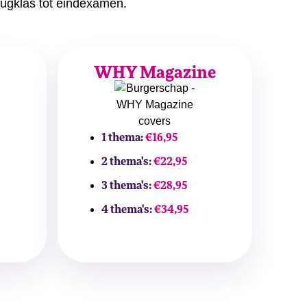
rugklas tot eindexamen.
WHY Magazine
1 thema:
€16,95
2 thema's:
€22,95
3 thema's:
€28,95
4 thema's:
€34,95