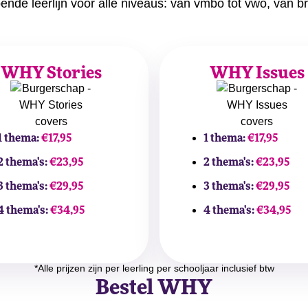
nde leerlijn voor alle niveaus: van vmbo tot vwo, van b
WHY Stories
WHY Issues
1 thema:
€17,95
1 thema:
€17,95
2 thema's:
€23,95
2 thema's:
€23,95
3 thema's:
€29,95
3 thema's:
€29,95
4 thema's:
€34,95
4 thema's:
€34,95
*Alle prijzen zijn per leerling per schooljaar inclusief btw
Bestel WHY