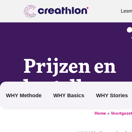
Lesma
Prijzen en
bestellen
WHY Methode
WHY Basics
WHY Stories
Home
»
Voortgezet