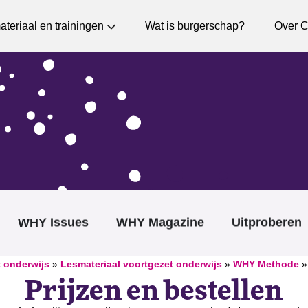
teriaal en trainingen
Wat is burgerschap?
Over C
WHY Issues
WHY Magazine
Uitproberen
 onderwijs
»
Lesmateriaal voortgezet onderwijs
»
WHY Methode
Prijzen en bestellen