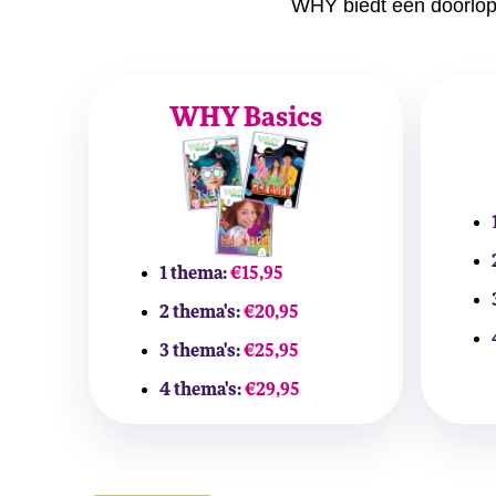
WHY biedt een doorlope
WHY Basics
1 thema:
€15,95
2 thema's:
€20,95
3 thema's:
€25,95
4 thema's:
€29,95