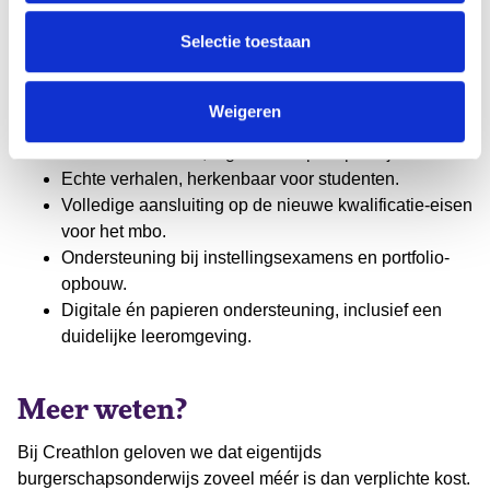
Eigentijds, toegankelijk en actueel
lesmateriaal burgerschap
Selectie toestaan
Met WHY burgerschap mbo halen scholen meer in huis
dan alleen lesmateriaal. Creathlon biedt:
Weigeren
Relevante content, afgestemd op de praktijk.
Echte verhalen, herkenbaar voor studenten.
Volledige aansluiting op de nieuwe kwalificatie-eisen
voor het mbo.
Ondersteuning bij instellingsexamens en portfolio-
opbouw.
Digitale én papieren ondersteuning, inclusief een
duidelijke leeromgeving.
Meer weten?
Bij Creathlon geloven we dat eigentijds
burgerschapsonderwijs zoveel méér is dan verplichte kost.