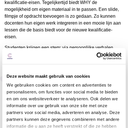
kwalificatie-eisen. Tegelijkertijd biedt WHY de
mogelijkheid om eigen materiaal in te passen. Een slide,
filmpje of opdracht toevoegen is zo gedaan. Zo kunnen
docenten hun eigen werk integreren in een mooie lijn aan
lessen die de basis biedt voor de nieuwe kwalificatie-
eisen.
Studenten krijgen een stem: via persoonlijke verhalen,
interviews, opdrachten en actuele discussies. Dit eigen
podium motiveert en vergroot de betrokkenheid. WHY mbo
biedt een slimme mix van papier en digitaal, dus altijd
toegankelijk en makkelijk in te zetten.
Deze website maakt gebruik van cookies
We gebruiken cookies om content en advertenties te
De kracht zit in de herkenning:
personaliseren, om functies voor social media te bieden
Thema’s die bij de leefwereld van studenten passen,
en om ons websiteverkeer te analyseren. Ook delen we
zoals diversiteit op de werkvloer of duurzaamheid in
informatie over uw gebruik van onze site met onze
de opleiding.
partners voor social media, adverteren en analyse. Deze
Verhalen van studenten uit uiteenlopende sectoren.
partners kunnen deze gegevens combineren met andere
Opdrachten die passen bij hun stage of dagelijks
informatie die u aan ze heeft verstrekt of die ze hebben